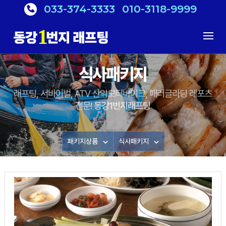
033-374-3333
010-3118-9999
식사패키지
래프팅, 서바이벌, ATV 산악모터바이크, 패러글라딩 레포츠
전문!
동강1번지래프팅
패키지상품
식사패키지