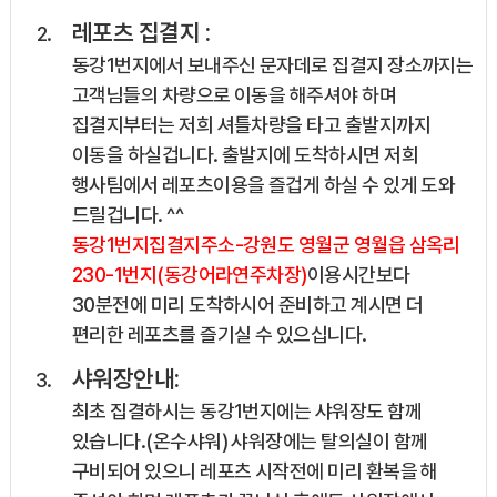
레포츠 집결지 :
동강1번지에서 보내주신 문자데로 집결지 장소까지는
고객님들의 차량으로 이동을 해주셔야 하며
집결지부터는 저희 셔틀차량을 타고 출발지까지
이동을 하실겁니다. 출발지에 도착하시면 저희
행사팀에서 레포츠이용을 즐겁게 하실 수 있게 도와
드릴겁니다. ^^
동강1번지집결지주소-강원도 영월군 영월읍 삼옥리
230-1번지(동강어라연주차장)
이용시간보다
30분전에 미리 도착하시어 준비하고 계시면 더
편리한 레포츠를 즐기실 수 있으십니다.
샤워장안내:
최초 집결하시는 동강1번지에는 샤워장도 함께
있습니다.(온수샤워) 샤워장에는 탈의실이 함께
구비되어 있으니 레포츠 시작전에 미리 환복을 해