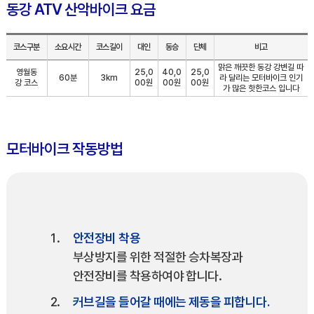
동강 ATV 산악바이크 요금
코스구분
소요시간
코스길이
대인
동승
단체
비고
맑은 깨끗한 동강 강변길 따
영월동
25,0
40,0
25,0
60분
3km
라 달리는 모터바이크 인기
강 코스
00원
00원
00원
가 많은 핫한코스 입니다
모터바이크 작동방법
안전장비 착용
부상방지를 위한 적절한 승차복장과
안전장비를 착용하여야 합니다.
커브길을 들어갈 때에는 제동을 피합니다.