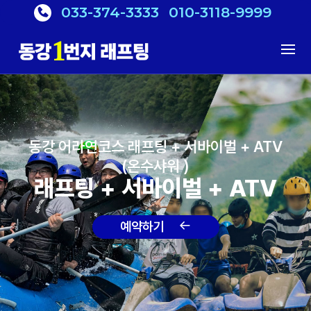
033-374-3333
010-3118-9999
동강 어라연코스 래프팅 + 서바이벌 + ATV
(온수샤워 )
래프팅 + 서바이벌 + ATV
예약하기