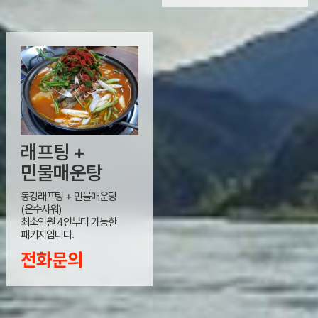
래프팅 +
민물매운탕
동강래프팅 + 민물매운탕
(온수샤워)
최소인원 4인부터 가능한
패키지입니다.
전화문의