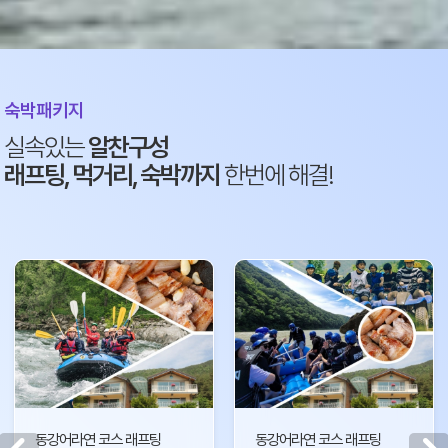
숙박패키지
실속있는
알찬구성
래프팅, 먹거리, 숙박까지
한번에 해결!
동강어라연 코스 래프팅
동강어라연 코스 래프팅