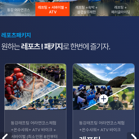
래프팅 + 서바이벌 +
래프팅 +숙박 +
래프팅 +
동강 어라연코스
ATV
삼겹살무제한
패러글라이딩
레포츠패키지
원하는
레포츠 !
패키지
로 한번에 즐기자.
동강래프팅 어라연코스체험
동강래프팅 어라연코스체험
+온수샤워+ ATV 바이크 +
+온수샤워+ ATV 바이크
서바이벌 (최소인원 8인부터