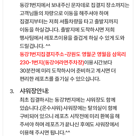
동강1번지에서 보내주신 문자데로 집결지 장소까지는
고객님들의 차량으로 이동을 해주셔야 하며
집결지부터는 저희 셔틀차량을 타고 출발지까지
이동을 하실겁니다. 출발지에 도착하시면 저희
행사팀에서 레포츠이용을 즐겁게 하실 수 있게 도와
드릴겁니다. ^^
동강1번지집결지주소-강원도 영월군 영월읍 삼옥리
230-1번지(동강어라연주차장)
이용시간보다
30분전에 미리 도착하시어 준비하고 계시면 더
편리한 레포츠를 즐기실 수 있으십니다.
샤워장안내:
최초 집결하시는 동강1번지에는 샤워장도 함께
있습니다.(온수샤워) 샤워장에는 탈의실이 함께
구비되어 있으니 레포츠 시작전에 미리 환복을 해
주셔야 하며 레포츠가 끝나신 후에도 샤워장에서
이용해 주시면 됩니다.^^