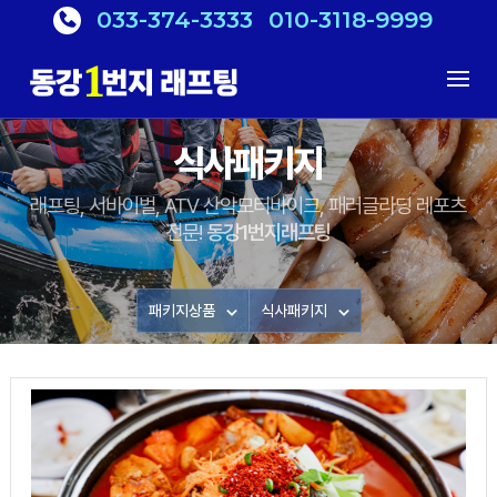
033-374-3333
010-3118-9999
식사패키지
래프팅, 서바이벌, ATV 산악모터바이크, 패러글라딩 레포츠
전문!
동강1번지래프팅
패키지상품
식사패키지