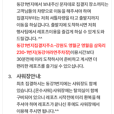
동강1번지에서 보내주신 문자데로 집결지 장소까지는
고객님들의 차량으로 이동을 해주셔야 하며
집결지부터는 저희 셔틀차량을 타고 출발지까지
이동을 하실겁니다. 출발지에 도착하시면 저희
행사팀에서 레포츠이용을 즐겁게 하실 수 있게 도와
드릴겁니다. ^^
동강1번지집결지주소-강원도 영월군 영월읍 삼옥리
230-1번지(동강어라연주차장)
이용시간보다
30분전에 미리 도착하시어 준비하고 계시면 더
편리한 레포츠를 즐기실 수 있으십니다.
샤워장안내:
최초 집결하시는 동강1번지에는 샤워장도 함께
있습니다.(온수샤워) 샤워장에는 탈의실이 함께
구비되어 있으니 레포츠 시작전에 미리 환복을 해
주셔야 하며 레포츠가 끝나신 후에도 샤워장에서
이용해 주시면 됩니다.^^