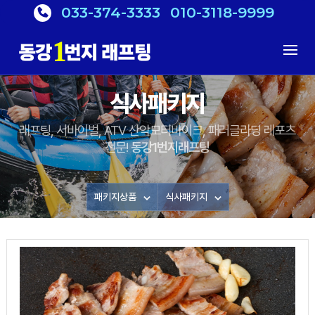
033-374-3333
010-3118-9999
식사패키지
래프팅, 서바이벌, ATV 산악모터바이크, 패러글라딩 레포츠
전문!
동강1번지래프팅
패키지상품
식사패키지