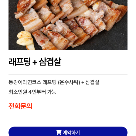
래프팅 + 삼겹살
동강어라연코스 래프팅 (온수샤워) + 삼겹살
최소인원 4인부터 가능
전화문의
예약하기