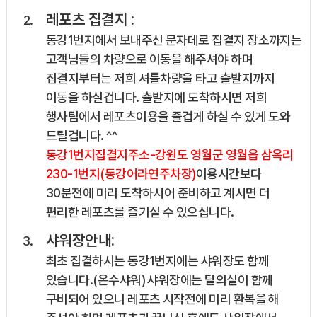
레포츠 집결지 :
동강1번지에서 보내주신 문자데로 집결지 장소까지는
고객님들의 차량으로 이동을 해주셔야 하며
집결지부터는 저희 셔틀차량을 타고 출발지까지
이동을 하실겁니다. 출발지에 도착하시면 저희
행사팀에서 레포츠이용을 즐겁게 하실 수 있게 도와
드릴겁니다. ^^
동강1번지집결지주소-강원도 영월군 영월읍 삼옥리
230-1번지(동강어라연주차장)
이용시간보다
30분전에 미리 도착하시어 준비하고 계시면 더
편리한 레포츠를 즐기실 수 있으십니다.
샤워장안내:
최초 집결하시는 동강1번지에는 샤워장도 함께
있습니다.(온수샤워) 샤워장에는 탈의실이 함께
구비되어 있으니 레포츠 시작전에 미리 환복을 해