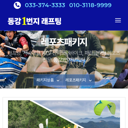
033-374-3333
010-3118-9999
레포츠패키지
래프팅, 서바이벌, ATV 산악모터바이크, 패러글라딩 레포츠
전문!
동강1번지래프팅
패키지상품
레포츠패키지